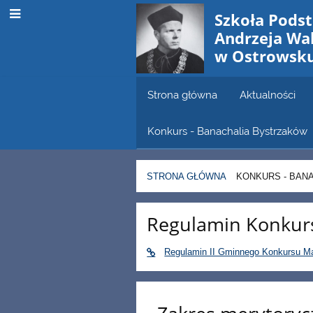
Szkoła Pods
Andrzeja W
w Ostrowsk
Strona główna
Aktualności
Konkurs - Banachalia Bystrzaków
STRONA GŁÓWNA
KONKURS - BAN
Konkurs
Regulamin Konkur
-
Regulamin II Gminnego Konkursu Ma
Banachalia
Bystrzaków