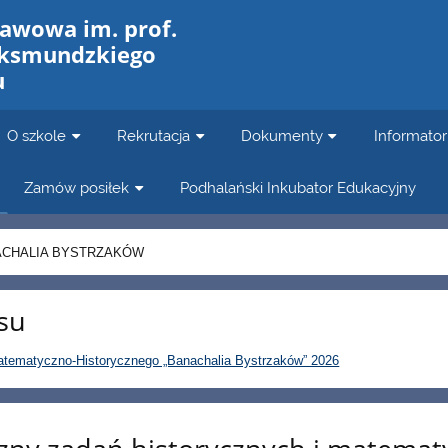
tawowa im. prof.
aksmundzkiego
u
O szkole
Rekrutacja
Dokumenty
Informator
Zamów posiłek
Podhalański Inkubator Edukacyjny
ACHALIA BYSTRZAKÓW
su
tematyczno-Historycznego „Banachalia Bystrzaków” 2026