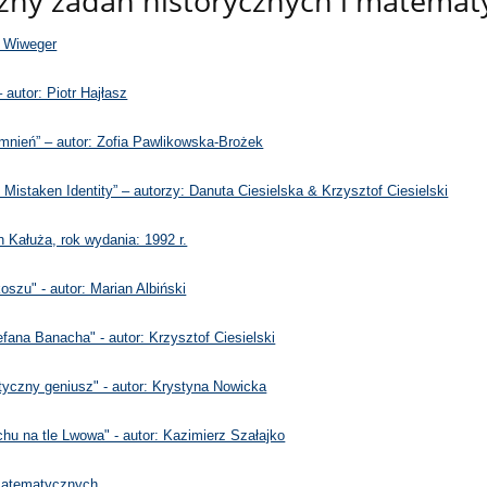
zny zadań historycznych i matemat
i Wiweger
 autor: Piotr Hajłasz
mnień” – autor: Zofia Pawlikowska-Brożek
 Mistaken Identity” – autorzy: Danuta Ciesielska & Krzysztof Ciesielski
 Kałuża, rok wydania: 1992 r.
szu" - autor: Marian Albiński
fana Banacha" - autor: Krzysztof Ciesielski
yczny geniusz" - autor: Krystyna Nowicka
hu na tle Lwowa" - autor: Kazimierz Szałajko
matematycznych