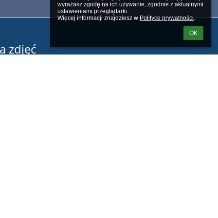
wyrażasz zgodę na ich używanie, zgodnie z aktualnymi 
ustawieniami przeglądarki.

Więcej informacji znajdziesz w 
Polityce prywatności
.
OK
a zdjęć
h
Powered by
aSc EduPage