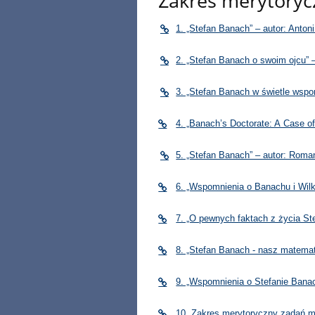
Zakres merytoryc
1. „Stefan Banach” – autor: Anton
2. „Stefan Banach o swoim ojcu” –
3. „Stefan Banach w świetle wspo
4. „Banach’s Doctorate: A Case of
5. „Stefan Banach” – autor: Roman
6. „Wspomnienia o Banachu i Wilko
7. „O pewnych faktach z życia Ste
8. „Stefan Banach - nasz matemat
9. „Wspomnienia o Stefanie Banac
10. Zakres merytoryczny zadań 