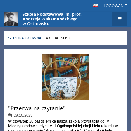
LOGOWANIE
Szkoła Podstawowa im. prof.
Andrzeja Waksmundzkiego
w Ostrowsku
STRONA GŁÓWNA
AKTUALNOŚCI
Aktualności
"Przerwa na czytanie"
29.10.2023
W czwartek 26 października nasza szkoła przystąpiła do IV
Międzynarodowej edycji VIII Ogólnopolskiej akcji bicia rekordu w
czytaniu na przerwie "Przerwa na czytanie". Celem akcji było