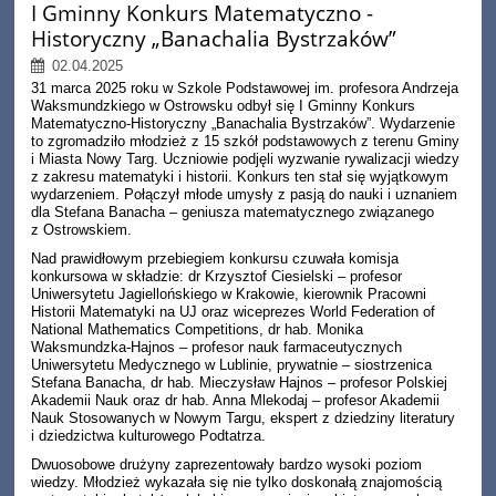
I Gminny Konkurs Matematyczno -
Historyczny „Banachalia Bystrzaków”
02.04.2025
31 marca 2025 roku w Szkole Podstawowej im. profesora Andrzeja
Waksmundzkiego w Ostrowsku odbył się I Gminny Konkurs
Matematyczno-Historyczny „Banachalia Bystrzaków”. Wydarzenie
to zgromadziło młodzież z 15 szkół podstawowych z terenu Gminy
i Miasta Nowy Targ. Uczniowie podjęli wyzwanie rywalizacji wiedzy
z zakresu matematyki i historii. Konkurs ten stał się wyjątkowym
wydarzeniem. Połączył młode umysły z pasją do nauki i uznaniem
dla Stefana Banacha – geniusza matematycznego związanego
z Ostrowskiem.
Nad prawidłowym przebiegiem konkursu czuwała komisja
konkursowa w składzie: dr Krzysztof Ciesielski – profesor
Uniwersytetu Jagiellońskiego w Krakowie, kierownik Pracowni
Historii Matematyki na UJ oraz wiceprezes World Federation of
National Mathematics Competitions, dr hab. Monika
Waksmundzka-Hajnos – profesor nauk farmaceutycznych
Uniwersytetu Medycznego w Lublinie, prywatnie – siostrzenica
Stefana Banacha, dr hab. Mieczysław Hajnos – profesor Polskiej
Akademii Nauk oraz dr hab. Anna Mlekodaj – profesor Akademii
Nauk Stosowanych w Nowym Targu, ekspert z dziedziny literatury
i dziedzictwa kulturowego Podtatrza.
Dwuosobowe drużyny zaprezentowały bardzo wysoki poziom
wiedzy. Młodzież wykazała się nie tylko doskonałą znajomością