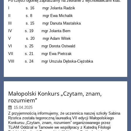
Po części ogólnej zapraszamy na zebranie z wychowawcami klas.
I s. 16 mgr Jolanta Radzik
II s. 8 mgr Ewa Michalik
III s. 15 mgr Danuta Mastalska
IV s. 19 mgr Jolanta Bem
V s. 20 mgr Adam Witek
VI s. 25 mgr Dorota Ostwald
VII s. 21 mgr Ewa Pietrzak
VIII s. 24 mgr Urszula Dębska-Ciężobka
Małopolski Konkurs „Czytam, znam,
rozumiem”
15.04.2025
Z przyjemnością informujemy, że uczennica naszej szkoły Sabina
Rzońca została tegoroczną laureatką VII edycji
Małopolskiego
Konkursu „Czytam, znam, rozumiem”
organizowanego przez
TLiAM Oddział w Tarnowie we współpracy z Katedrą Filologii