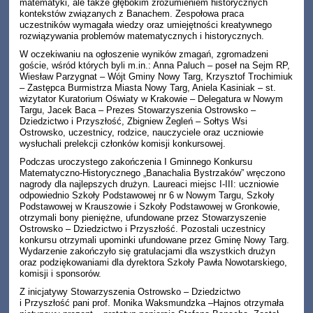
matematyki, ale także głębokim zrozumieniem historycznych
kontekstów związanych z Banachem. Zespołowa praca
uczestników wymagała wiedzy oraz umiejętności kreatywnego
rozwiązywania problemów matematycznych i historycznych.
W oczekiwaniu na ogłoszenie wyników zmagań, zgromadzeni
goście, wśród których byli m.in.: Anna Paluch – poseł na Sejm RP,
Wiesław Parzygnat – Wójt Gminy Nowy Targ, Krzysztof Trochimiuk
– Zastępca Burmistrza Miasta Nowy Targ, Aniela Kasiniak – st.
wizytator Kuratorium Oświaty w Krakowie – Delegatura w Nowym
Targu, Jacek Baca – Prezes Stowarzyszenia Ostrowsko –
Dziedzictwo i Przyszłość, Zbigniew Żegleń – Sołtys Wsi
Ostrowsko, uczestnicy, rodzice, nauczyciele oraz uczniowie
wysłuchali prelekcji członków komisji konkursowej.
Podczas uroczystego zakończenia I Gminnego Konkursu
Matematyczno-Historycznego „Banachalia Bystrzaków” wręczono
nagrody dla najlepszych drużyn. Laureaci miejsc I-III: uczniowie
odpowiednio Szkoły Podstawowej nr 6 w Nowym Targu, Szkoły
Podstawowej w Krauszowie i Szkoły Podstawowej w Gronkowie,
otrzymali bony pieniężne, ufundowane przez Stowarzyszenie
Ostrowsko – Dziedzictwo i Przyszłość. Pozostali uczestnicy
konkursu otrzymali upominki ufundowane przez Gminę Nowy Targ.
Wydarzenie zakończyło się gratulacjami dla wszystkich drużyn
oraz podziękowaniami dla dyrektora Szkoły Pawła Nowotarskiego,
komisji i sponsorów.
Z inicjatywy Stowarzyszenia Ostrowsko – Dziedzictwo
i Przyszłość pani prof. Monika Waksmundzka –Hajnos otrzymała