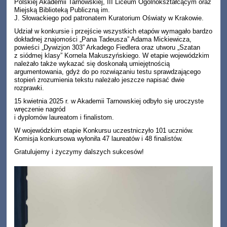
Polskiej Akademii Tarnowskiej, III Liceum Ogólnokształcącym oraz
Miejską Biblioteką Publiczną im.
J. Słowackiego pod patronatem Kuratorium Oświaty w Krakowie.
Udział w konkursie i przejście wszystkich etapów wymagało bardzo
dokładnej znajomości „Pana Tadeusza” Adama Mickiewicza,
powieści „Dywizjon 303” Arkadego Fiedlera oraz utworu „Szatan
z siódmej klasy” Kornela Makuszyńskiego. W etapie wojewódzkim
należało także wykazać się doskonałą umiejętnością
argumentowania, gdyż do po rozwiązaniu testu sprawdzającego
stopień zrozumienia tekstu należało jeszcze napisać dwie
rozprawki.
15 kwietnia 2025 r. w Akademii Tarnowskiej odbyło się uroczyste
wręczenie nagród
i dyplomów laureatom i finalistom.
W wojewódzkim etapie Konkursu uczestniczyło 101 uczniów.
Komisja konkursowa wyłoniła 47 laureatów i 48 finalistów.
Gratulujemy i życzymy dalszych sukcesów!