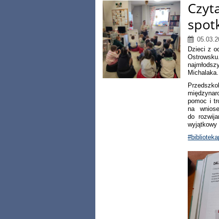
Czyt
spotk
05.03.2
Dzieci z o
Ostrowsku
najmłodsz
Michalaka.
Przedszko
międzyna
pomoc i tr
na wniose
do rozwija
wyjątkowy 
#bibliotek