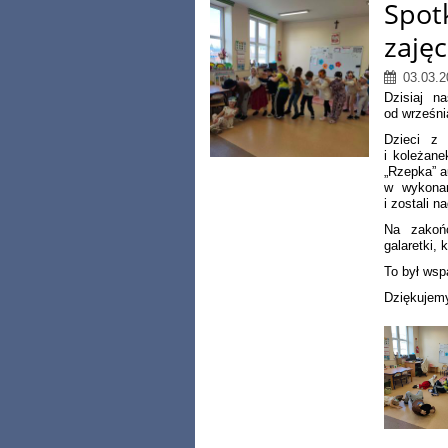
Spot
zajęc
03.03.2
Dzisiaj n
od wrześni
Dzieci z 
i koleżane
„Rzepka” a
w wykonan
i zostali 
Na zakońc
galaretki,
To był wsp
Dziękujemy