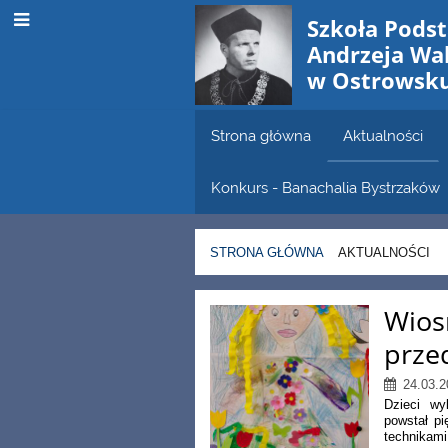
Szkoła Pods
Andrzeja W
w Ostrowsk
Strona główna
Aktualności
Konkurs - Banachalia Bystrzaków
STRONA GŁÓWNA
AKTUALNOŚCI
Aktualności
Wios
prze
24.03.2
Dzieci wy
powstał p
technikami