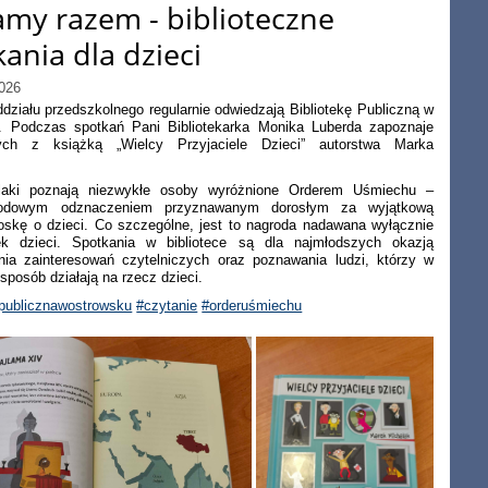
amy razem - biblioteczne
ania dla dzieci
026
ddziału przedszkolnego regularnie odwiedzają Bibliotekę Publiczną w
. Podczas spotkań Pani Bibliotekarka Monika Luberda zapoznaje
ych z książką „Wielcy Przyjaciele Dzieci” autorstwa Marka
laki poznają niezwykłe osoby wyróżnione Orderem Uśmiechu –
rodowym odznaczeniem przyznawanym dorosłym za wyjątkową
oskę o dzieci. Co szczególne, jest to nagroda nadawana wyłącznie
k dzieci. Spotkania w bibliotece są dla najmłodszych okazją
nia zainteresowań czytelniczych oraz poznawania ludzi, którzy w
sposób działają na rzecz dzieci.
apublicznawostrowsku
#czytanie
#orderuśmiechu