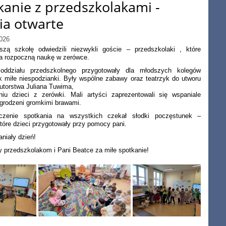
kanie z przedszkolakami -
ia otwarte
026
aszą szkołę odwiedzili niezwykli goście – przedszkolaki , które
a rozpoczną naukę w zerówce.
oddziału przedszkolnego przygotowały dla młodszych kolegów
k miłe niespodzianki. Były wspólne zabawy oraz teatrzyk do utworu
utorstwa Juliana Tuwima,
iu dzieci z zerówki. Mali artyści zaprezentowali się wspaniale
nagrodzeni gromkimi brawami.
zenie spotkania na wszystkich czekał słodki poczęstunek –
 które dzieci przygotowały przy pomocy pani.
aniały dzień!
 przedszkolakom i Pani Beatce za miłe spotkanie!