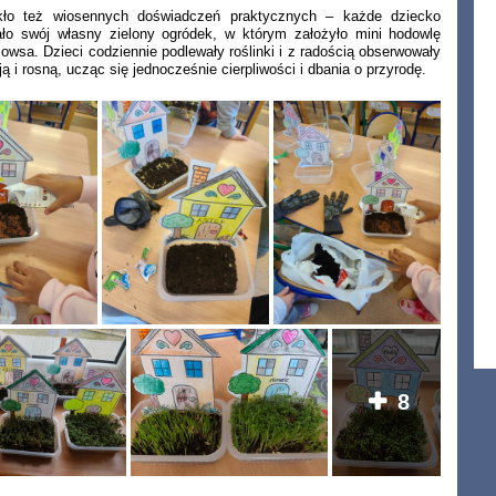
kło też wiosennych doświadczeń praktycznych – każde dziecko
ało swój własny zielony ogródek, w którym założyło mini hodowlę
 owsa. Dzieci codziennie podlewały roślinki i z radością obserwowały
ują i rosną, ucząc się jednocześnie cierpliwości i dbania o przyrodę.
8