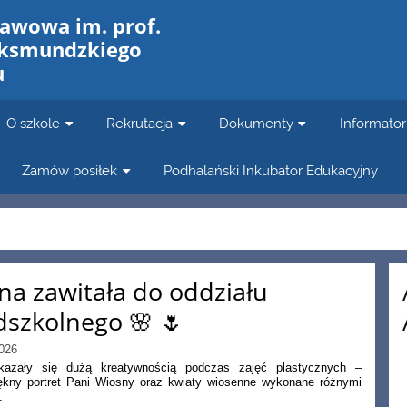
tawowa im. prof.
aksmundzkiego
u
O szkole
Rekrutacja
Dokumenty
Informator
Zamów posiłek
Podhalański Inkubator Edukacyjny
na zawitała do oddziału
dszkolnego 🌸 🌷
026
kazały się dużą kreatywnością podczas zajęć plastycznych –
iękny portret Pani Wiosny oraz kwiaty wiosenne wykonane różnymi
.