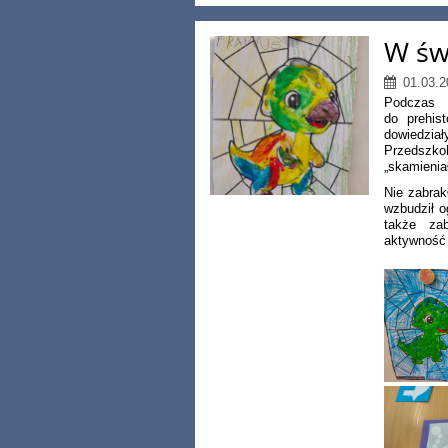
W św
01.03.2
Podczas 
do prehis
dowiedzia
Przedszko
„skamienia
Nie zabrak
wzbudził o
także za
aktywność 