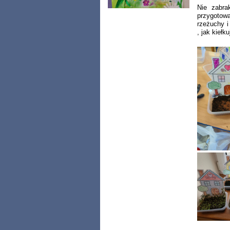
Nie zabra
przygotow
rzeżuchy i
, jak kiełk