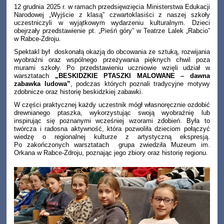
12 grudnia 2025 r. w ramach przedsięwzięcia Ministerstwa Edukacji
Narodowej „Wyjście z klasą” czwartoklasiści z naszej szkoły
uczestniczyli w wyjątkowym wydarzeniu kulturalnym. Dzieci
obejrzały przedstawienie pt. „Pieśń góry” w Teatrze Lalek „Rabcio”
w Rabce-Zdroju.
Spektakl był doskonałą okazją do obcowania ze sztuką, rozwijania
wyobraźni oraz wspólnego przeżywania pięknych chwil poza
murami szkoły. Po przedstawieniu uczniowie wzięli udział w
warsztatach
„BESKIDZKIE PTASZKI MALOWANE – dawna
zabawka ludowa”
, podczas których poznali tradycyjne motywy
zdobnicze oraz historię beskidzkiej zabawki.
W części praktycznej każdy uczestnik mógł własnoręcznie ozdobić
drewnianego ptaszka, wykorzystując swoją wyobraźnię lub
inspirując się poznanymi wcześniej wzorami zdobień. Była to
twórcza i radosna aktywność, która pozwoliła dzieciom połączyć
wiedzę o regionalnej kulturze z artystyczną ekspresją.
Po zakończonych warsztatach grupa zwiedziła Muzeum im.
Orkana w Rabce-Zdroju, poznając jego zbiory oraz historię regionu.