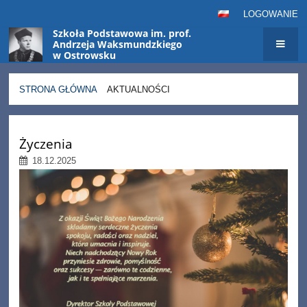
LOGOWANIE
Szkoła Podstawowa im. prof.
Andrzeja Waksmundzkiego
w Ostrowsku
STRONA GŁÓWNA
AKTUALNOŚCI
Aktualności
Życzenia
18.12.2025