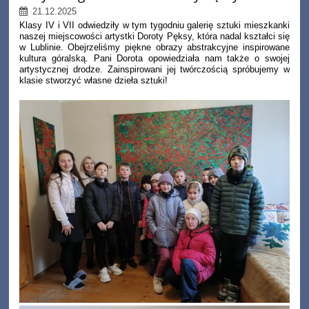
21.12.2025
Klasy IV i VII odwiedziły w tym tygodniu galerię sztuki mieszkanki
naszej miejscowości artystki Doroty Pęksy, która nadal kształci się
w Lublinie. Obejrzeliśmy piękne
obrazy abstrakcyjne inspirowane
kultura góralską. Pani Dorota opowiedziała nam także o swojej
artystycznej drodze. Zainspirowani jej twórczością spróbujemy w
klasie stworzyć własne dzieła sztuki!