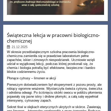
Świąteczna lekcja w pracowni biologiczno-
chemicznej
21.12.2025
W okresie przedświątecznym szkolna pracownia biologiczno-
chemiczna zamieniła się w prawdziwe laboratorium pełne
zapachów, iskier i zimowych niespodzianek. Uczniowie wzięli
udział w wyjątkowej lekcji, podczas której przekonali się, że
chemia i biologia potrafią być efektowne, bezpieczne i bardzo
bliskie codziennemu życiu.
Płonące cytrusy – limonen w akcji
Pierwszym doświadczeniem był eksperyment z pozoru prosty, ale
robiący ogromne wrażenie. Wystarczyła świeża cytryna, świeczka
i odrobina odwagi. Po ściśnięciu skórki owocu w pobliżu płomienia
pojawiały się jasne iskry i drobne płomyki, a całą salę wypełniał
intensywny, cytrusowy zapach.
Sekret tkwi w olejkach eterycznych ukrytych w skórce. Zawierają
one limonen – łatwopalny węglowodór z grupy terpenów. Podczas