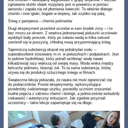
zgniatania skórki olejek rozpylany jest w powietrzu w postaci
aerozolu i zapala się od płomienia świeczki. To właśnie dlatego
choinki i inne iglaki, bogate w terpeny, tak szybko się palą.
Śnieg z pampersa – chemia polimerów
Drugi eksperyment przeniósł uczniów w sam środek zimy – i to
bez mrozu za oknem. Z wnętrza jednorazowej pieluszki uczniowie
wydobyli biały proszek, który po zalaniu wodą w kilka sekund
zamienił się w puszystą, chłodną masę przypominającą śnieg.
Tajemniczą substancją okazał się poliakrylan sodu –
superabsorbent stosowany m.in. w pieluszkach i podpaskach. Jest
to polimer hydrofilowy, który potrafi wchłonąć wodę nawet
kilkadziesiąt razy większą od swojej masy. Woda wnika między
łańcuchy polimeru, tworząc żel. To ta sama substancja, której
używa się do produkcji sztucznego śniegu w filmach.
Świąteczna lekcja pokazała, że nauka nie musi ograniczać się
do podręczników. Proste eksperymenty, wykorzystujące
przedmioty codziennego użytku, pozwoliły uczniom zrozumieć
trudne pojęcia z zakresu chemii i biologii, a jednocześnie wzbudziły
ciekawość i autentyczny entuzjazm. Jak zgodnie przyznali
uczestnicy – takie lekcje zapamiętuje się na długo.