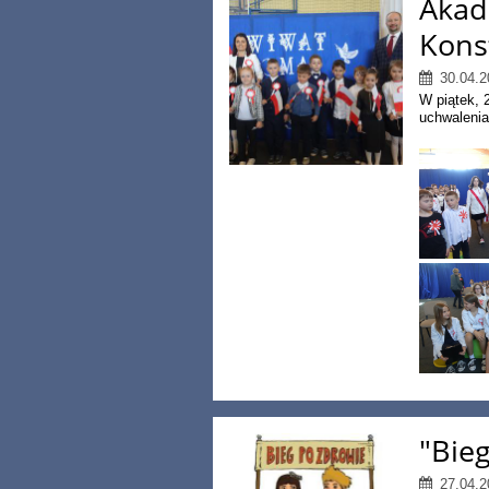
Akad
Kons
30.04.2
W piątek, 
uchwalenia
"Bie
27.04.2