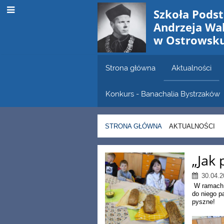
Szkoła Pods
Andrzeja W
w Ostrowsk
Strona główna
Aktualności
Konkurs - Banachalia Bystrzaków
STRONA GŁÓWNA
AKTUALNOŚCI
Aktualności
„Jak 
30.04.2
W ramach z
do niego p
pyszne!