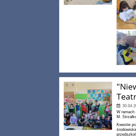
"Niew
Teat
30.04.2
W ramach e
M. Strzałk
Kwestie pr
środowiska,
przedszkol