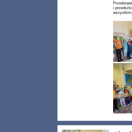
Przedstaw
i przedszk
wszystkim