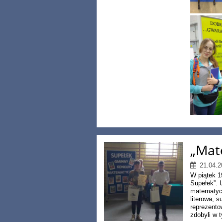
„Mat
21.04.2
W piątek 1
Supełek”. 
matematycz
literowa, 
reprezento
zdobyli w 