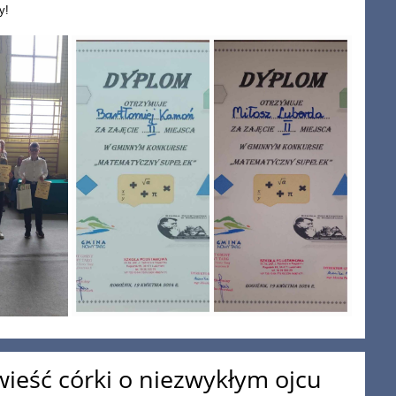
y!
ieść córki o niezwykłym ojcu