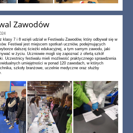
iwal Zawodów
024
z klasy 7 i 8 wzięli udział w Festiwalu Zawodów, który odbywał się w
w. Festiwal jest miejscem spotkań uczniów, podejmujących
wyborze dalszej ścieżki edukacyjnej, a tym samym zawodu, jaki
ywać w życiu. Uczniowie mogli się zapoznać z ofertą szkół
ki. Uczestnicy festiwalu mieli możliwość praktycznego sprawdzenia
ywidualnych umiejętności w ponad 120 zawodach, w których
echnika, szkoły branżowe, uczelnie medyczne oraz służby
.