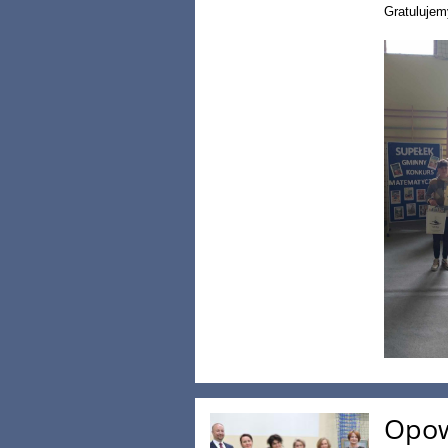
Gratulujem
Opow