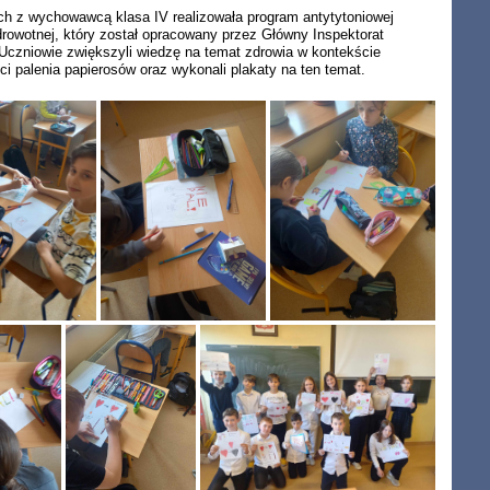
ch z wychowawcą klasa IV realizowała program antytytoniowej
drowotnej, który został opracowany przez Główny Inspektorat
 Uczniowie zwiększyli wiedzę na temat zdrowia w kontekście
ci palenia papierosów oraz wykonali plakaty na ten temat.