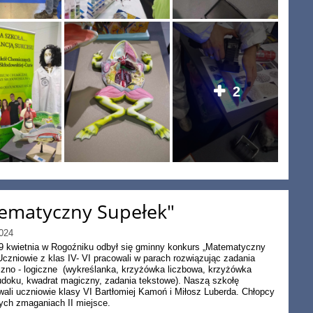
2
ematyczny Supełek"
024
9 kwietnia w Rogoźniku odbył się gminny konkurs „Matematyczny
Uczniowie z klas IV- VI pracowali w parach rozwiązując zadania
no - logiczne (wykreślanka, krzyżówka liczbowa, krzyżówka
sudoku, kwadrat magiczny, zadania tekstowe). Naszą szkołę
wali uczniowie klasy VI Bartłomiej Kamoń i Miłosz Luberda. Chłopcy
tych zmaganiach II miejsce.