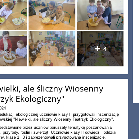
4
ielki, ale śliczny Wiosenny
rzyk Ekologiczny"
024
dukacji ekologicznej uczniowie klasy II przygotowali inscenizację
owskiej "Niewielki, ale śliczny Wiosenny Teatrzyk Ekologiczny".
zedstawione przez uczniów poruszały tematykę poszanowania
 przyrody, roślin i zwierząt. Uczniowie klasy II odwiedzili oddział
ny, klasę 1 i 3 i zaprezentowali przygotowaną inscenizację.