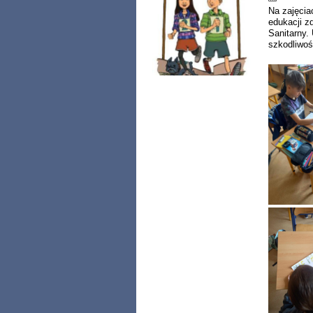
Na zajęcia
edukacji z
Sanitarny.
szkodliwoś