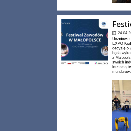
Fest
24.04.2
Uczniowie 
EXPO Krakó
decyzję o 
będą wykon
z Małopols
swoich ind
kształcą t
mundurowe